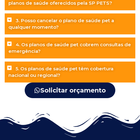
planos de saúde oferecidos pela SP PETS?
3. Posso cancelar o plano de saúde pet a
qualquer momento?
4. Os planos de saúde pet cobrem consultas de
emergência?
5. Os planos de saúde pet têm cobertura
nacional ou regional?
Solicitar orçamento