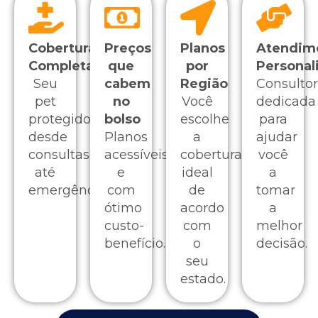
Cobertura
Preços
Planos
Atendim
Completa
que
por
Personal
Seu
cabem
Região
Consultor
pet
no
Você
dedicada
protegido
bolso
escolhe
para
desde
Planos
a
ajudar
consultas
acessíveis
cobertura
você
até
e
ideal
a
emergências.
com
de
tomar
ótimo
acordo
a
custo-
com
melhor
benefício.
o
decisão.
seu
estado.